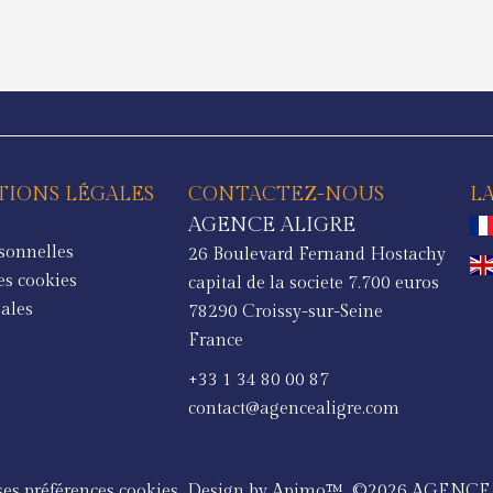
IONS LÉGALES
CONTACTEZ-NOUS
L
AGENCE ALIGRE
sonnelles
26 Boulevard Fernand Hostachy
es cookies
capital de la societe 7.700 euros
ales
78290
Croissy-sur-Seine
France
+33 1 34 80 00 87
contact@agencealigre.com
es préférences cookies
Design by
Apimo™
©2026 AGENCE