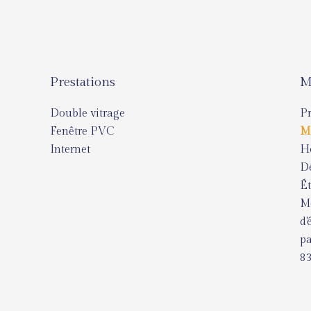
Prestations
M
Double vitrage
Pr
Fenêtre PVC
M
Internet
Ho
Dé
Ét
Mo
d'
pa
8